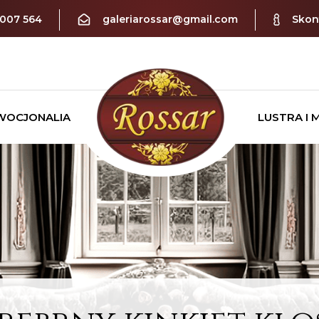
 007 564
galeriarossar@gmail.com
Skont
WOCJONALIA
LUSTRA I 