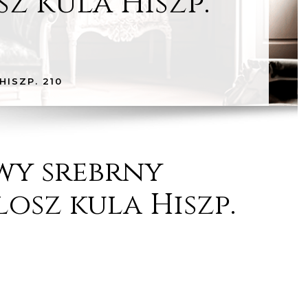
z kula Hiszp.
ISZP. 210
wy srebrny
losz kula Hiszp.