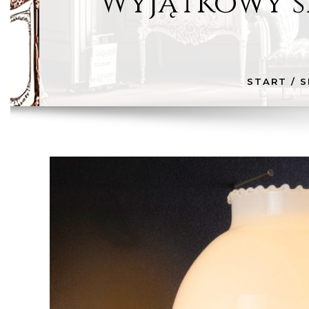
Wyjątkowy sr
START
/
S