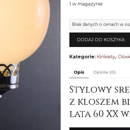
1 w magazynie
Brak danych o cenach w os
DODAJ DO KOSZYKA
Kategorie:
Kinkiety
,
Oświ
Opis
Opinie (0)
Stylowy sre
z kloszem b
lata 60 XX wi