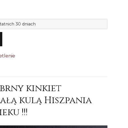
ilość
tatnich 30 dniach
Wyjątko
srebrny
kinkiet
klosz
etlenie
kula
Hiszp.
210
brny kinkiet
iałą kulą Hiszpania
eku !!!