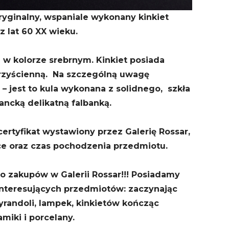
ryginalny, wspaniale wykonany kinkiet
z lat 60 XX wieku.
 w kolorze srebrnym. Kinkiet posiada
rzyścienną. Na szczególną uwagę
 – jest to kula wykonana z solidnego, szkła
ancką delikatną falbanką.
ertyfikat wystawiony przez Galerię Rossar,
ce oraz czas pochodzenia przedmiotu.
 zakupów w Galerii Rossar!!! Posiadamy
interesujących przedmiotów: zaczynając
yrandoli, lampek, kinkietów kończąc
amiki i porcelany.