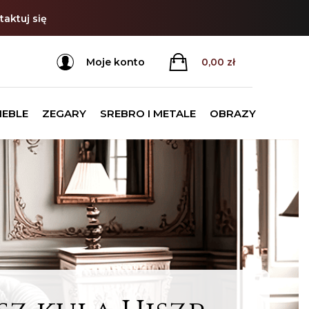
aktuj się
Moje konto
0,00
zł
MEBLE
ZEGARY
SREBRO I METALE
OBRAZY