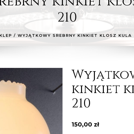
ebrny kinkiet klos
210
KLEP
/
WYJĄTKOWY SREBRNY KINKIET KLOSZ KULA H
Wyjątko
kinkiet k
210
150,00
zł