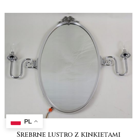
PL
Srebrne lustro z kinkietami