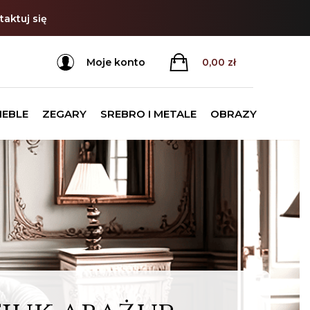
aktuj się
Moje konto
0,00
zł
MEBLE
ZEGARY
SREBRO I METALE
OBRAZY