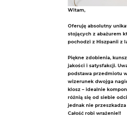
Witam,
Oferuję absolutny unik
stojących z abażurem k
pochodzi z Hiszpanii z l
Piękne zdobienia, kunsz
jakości i satysfakcji. 
podstawa przedmiotu w
wizerunek dwojga nagic
klosz – idealnie kompon
różnią się od siebie od
jednak nie przeszkadza
Całość robi wrażenie!!