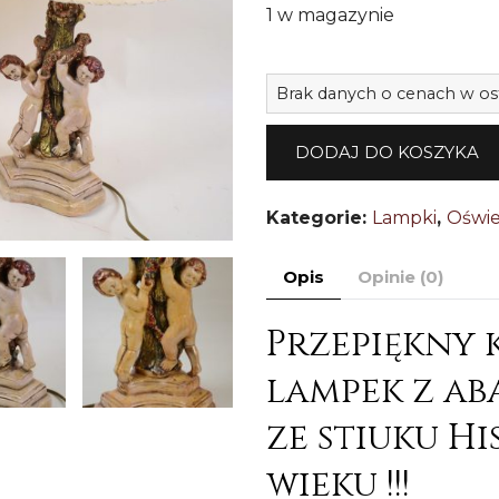
1 w magazynie
Brak danych o cenach w os
DODAJ DO KOSZYKA
Kategorie:
Lampki
,
Oświe
Opis
Opinie (0)
Przepiękny
lampek z a
ze stiuku Hi
wieku !!!