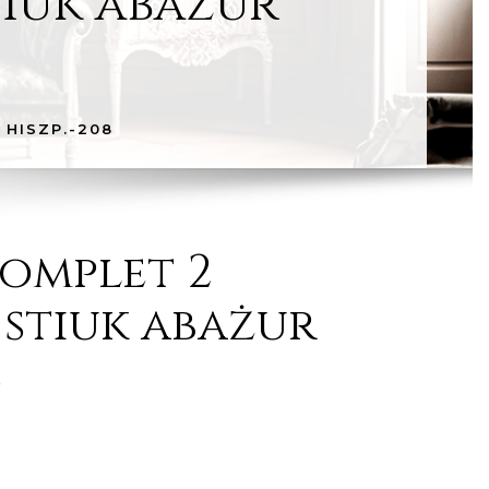
tiuk abażur
 HISZP.-208
komplet 2
 stiuk abażur
8