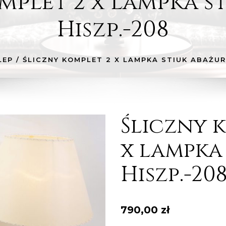
mplet 2 x lampka s
Hiszp.-208
LEP
/
ŚLICZNY KOMPLET 2 X LAMPKA STIUK ABAŻUR
Śliczny 
x lampka
Hiszp.-20
790,00
zł