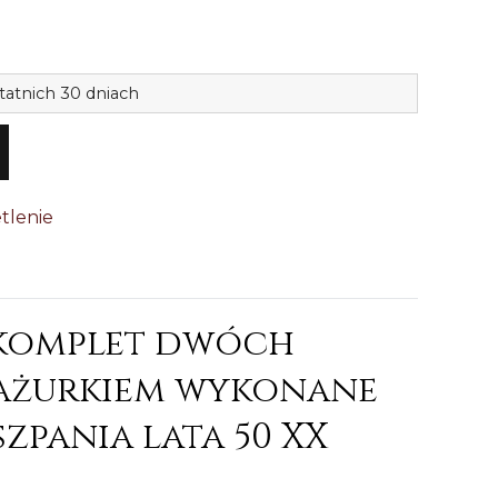
ilość
tatnich 30 dniach
Śliczny
komplet
2
x
tlenie
lampka
stiuk
abażur
Hiszp.-2
 komplet dwóch
bażurkiem wykonane
szpania lata 50 XX