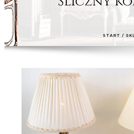
Śliczny ko
START
/
SK