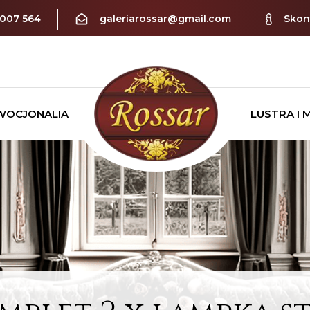
 007 564
galeriarossar@gmail.com
Skont
WOCJONALIA
LUSTRA I 