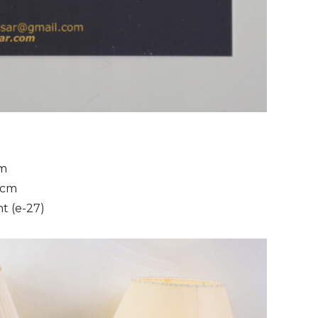
cm
 cm
t (e-27)