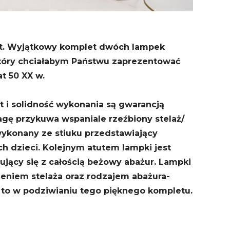
at. Wyjątkowy komplet dwóch lampek
tóry chciałabym Państwu zaprezentować
at 50 XX w.
t i solidność wykonania są gwarancją
Uwagę przykuwa wspaniale rzeźbiony stelaż/
ykonany ze stiuku przedstawiający
h dzieci. Kolejnym atutem lampki jest
ujący się z całością beżowy abażur. Lampki
cieniem stelaża oraz rodzajem abażura-
 to w podziwianiu tego pięknego kompletu.