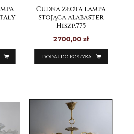
ampa
Cudna złota lampa
tały
stojąca alabaster
Hiszp.775
2700,00
zł
DODAJ DO KOSZYKA