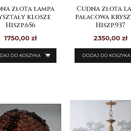
na złota lampa
Cudna złota l
yształy klosze
pałacowa krysz
Hiszp.656
Hiszp.937
1750,00
zł
2350,00
zł
DAJ DO KOSZYKA
DODAJ DO KOSZYKA