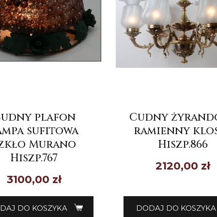
udny plafon
Cudny żyrando
ampa sufitowa
ramienny klo
zkło Murano
Hiszp.866
Hiszp.767
2120,00
zł
3100,00
zł
DAJ DO KOSZYKA
DODAJ DO KOSZYKA