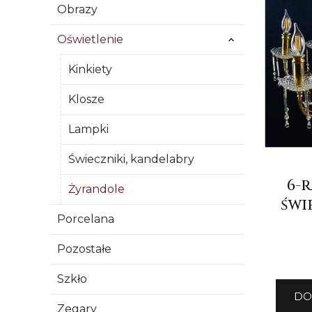
Obrazy
Oświetlenie
Kinkiety
Klosze
Lampki
Świeczniki, kandelabry
6-
Żyrandole
świ
Porcelana
Pozostałe
Szkło
DO
Zegary