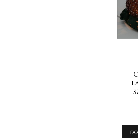
C
l
s
DO