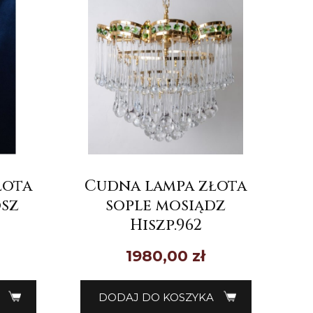
łota
Cudna lampa złota
osz
sople mosiądz
Hiszp.962
1980,00
zł
DODAJ DO KOSZYKA