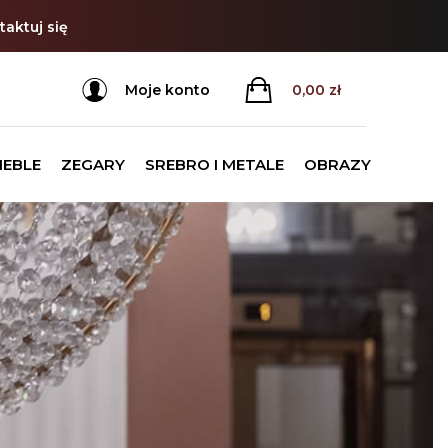
aktuj się
Moje konto
0,00
zł
MEBLE
ZEGARY
SREBRO I METALE
OBRAZY