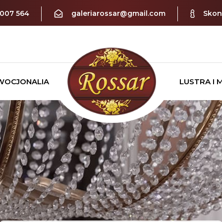
 007 564
galeriarossar@gmail.com
Skont
WOCJONALIA
LUSTRA I 