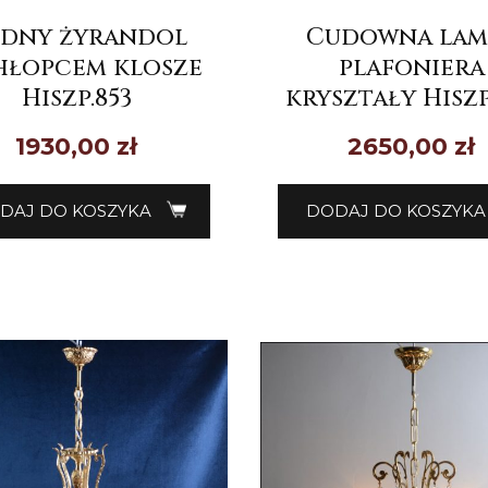
dny żyrandol
Cudowna lam
hłopcem klosze
plafoniera
Hiszp.853
kryształy Hiszp
1930,00
zł
2650,00
zł
DAJ DO KOSZYKA
DODAJ DO KOSZYKA