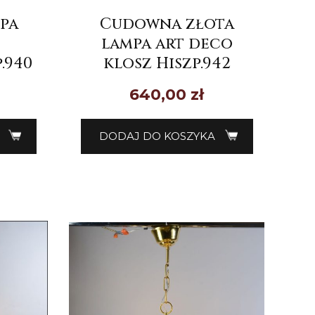
pa
Cudowna złota
lampa art deco
.940
klosz Hiszp.942
640,00
zł
DODAJ DO KOSZYKA