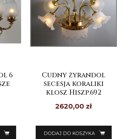
l 6
Cudny żyrandol
sze
secesja koraliki
klosz Hiszp.692
2620,00
zł
DODAJ DO KOSZYKA