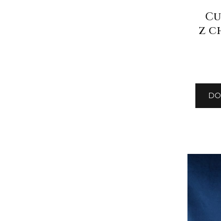
Cu
z c
DO