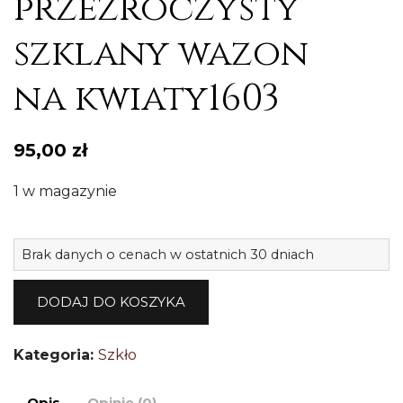
przezroczysty
szklany wazon
na kwiaty1603
95,00
zł
1 w magazynie
il
Brak danych o cenach w ostatnich 30 dniach
U
p
DODAJ DO KOSZYKA
s
w
Kategoria:
Szkło
n
k
Opis
Opinie (0)