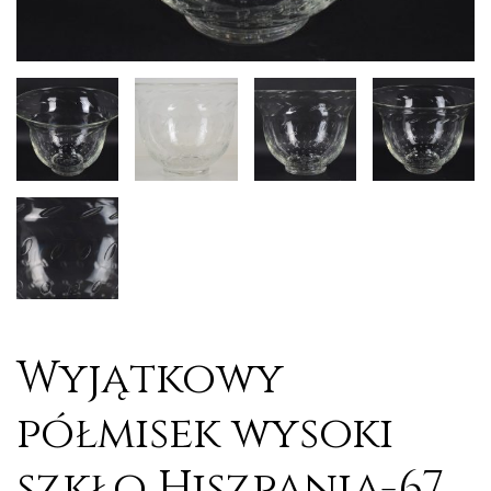
Wyjątkowy
półmisek wysoki
szkło Hiszpania-67