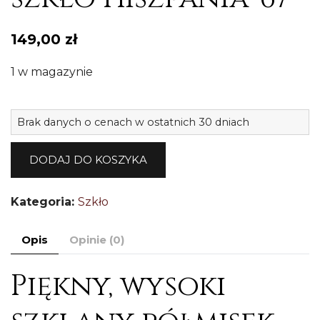
149,00
zł
1 w magazynie
il
Brak danych o cenach w ostatnich 30 dniach
W
p
DODAJ DO KOSZYKA
w
sz
Kategoria:
Szkło
H
6
Opis
Opinie (0)
Piękny, wysoki