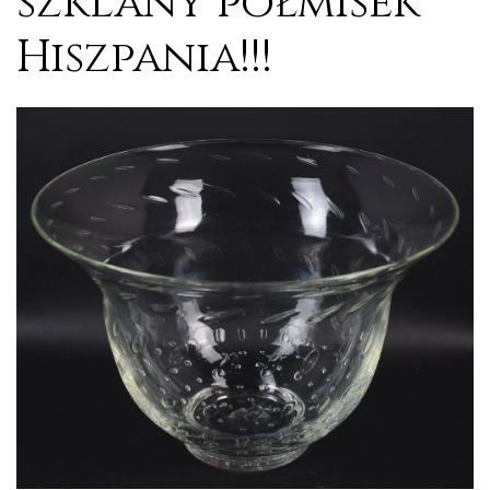
szklany półmisek
Hiszpania!!!