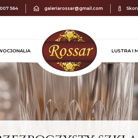
 007 564
galeriarossar@gmail.com
Skont
WOCJONALIA
LUSTRA I 