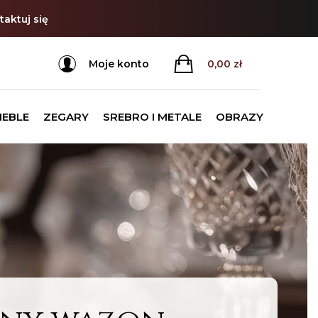
aktuj się
Moje konto
0,00
zł
MEBLE
ZEGARY
SREBRO I METALE
OBRAZY