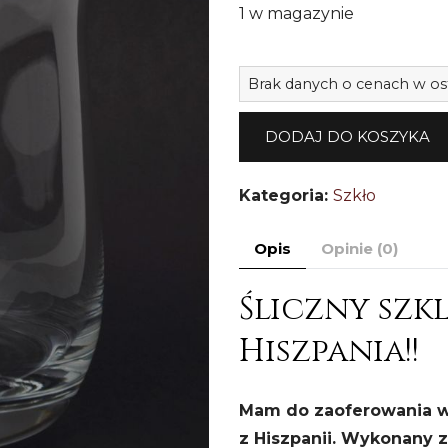
1 w magazynie
Brak danych o cenach w os
DODAJ DO KOSZYKA
Kategoria:
Szkło
Opis
Opinie (0)
Śliczny szk
Hiszpania!!
Mam do zaoferowania w
z Hiszpanii. Wykonany z