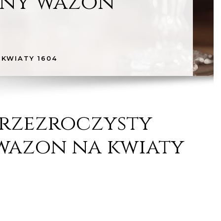
any wazon
KWIATY 1604
przezroczysty
wazon na kwiaty