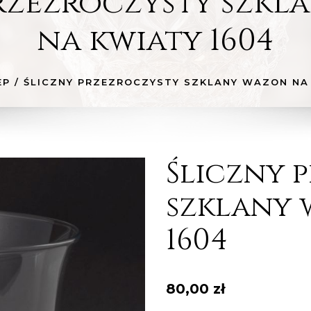
przezroczysty szkl
na kwiaty 1604
EP
/
ŚLICZNY PRZEZROCZYSTY SZKLANY WAZON NA 
Śliczny 
szklany 
1604
80,00
zł