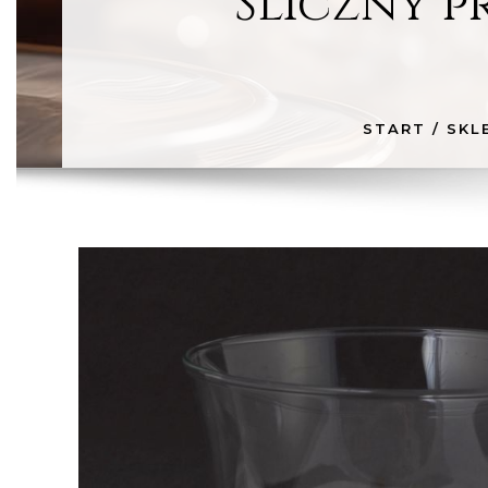
Śliczny 
START
/
SKL