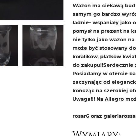
Wazon ma ciekawą budow
samym go bardzo wyróżn
ładnie- wspaniały jako 
pomysł na prezent na k
nie tylko jako wazon na
może być stosowany do 
koralików, płatków kwiat
do zakupu!!
Serdecznie 
Posiadamy w ofercie ba
zaczynając od elegancki
kończąc na szerokiej ofe
Uwaga!!! Na Allegro mo
rosar6 oraz galeriarossa
Wymiary: