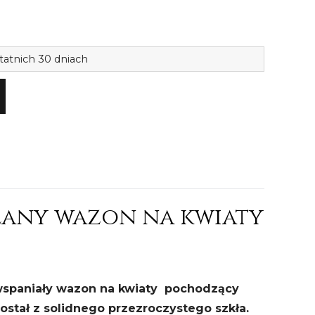
ilość
tatnich 30 dniach
Śliczny
przezroc
szklany
wazon
na
kwiaty
1604
lany wazon na kwiaty
spaniały wazon na kwiaty pochodzący
ostał z solidnego przezroczystego szkła.