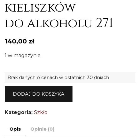
kieliszków
do alkoholu 271
140,00
zł
1 w magazynie
il
Brak danych o cenach w ostatnich 30 dniach
R
k
DODAJ DO KOSZYKA
6
k
Kategoria:
Szkło
d
a
Opis
Opinie (0)
2