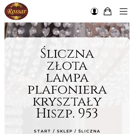
Śliczna
złota
lampa
plafoniera
kryształy
Hiszp. 953
START
/
SKLEP
/
ŚLICZNA