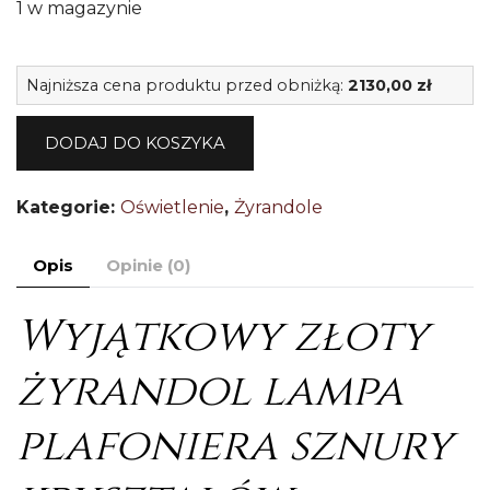
1 w magazynie
il
Najniższa cena produktu przed obniżką:
2130,00
zł
Śl
zł
DODAJ DO KOSZYKA
l
pl
Kategorie:
Oświetlenie
,
Żyrandole
kr
Hi
Opis
Opinie (0)
9
Wyjątkowy złoty
żyrandol lampa
plafoniera sznury