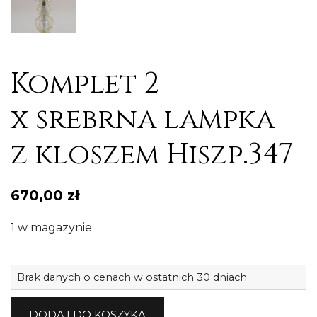
Komplet 2
x srebrna lampka
z kloszem Hiszp.347
670,00
zł
1 w magazynie
il
Brak danych o cenach w ostatnich 30 dniach
K
2
DODAJ DO KOSZYKA