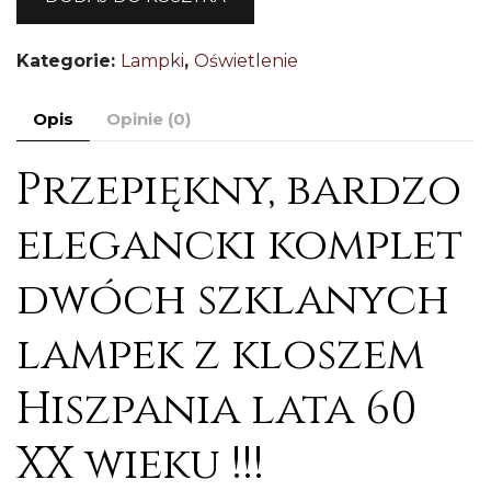
x
s
Kategorie:
Lampki
,
Oświetlenie
l
z
Opis
Opinie (0)
k
H
Przepiękny, bardzo
elegancki komplet
dwóch szklanych
lampek z kloszem
Hiszpania lata 60
XX wieku !!!