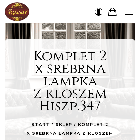
Komplet 2
x srebrna
lampka
z kloszem
Hiszp.347
START
/
SKLEP
/
KOMPLET 2
X SREBRNA LAMPKA Z KLOSZEM