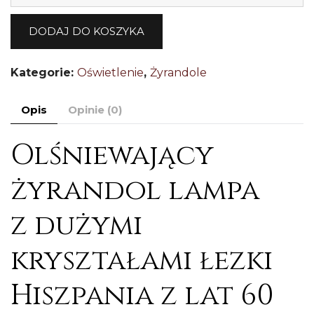
C
ż
DODAJ DO KOSZYKA
kr
łe
Kategorie:
Oświetlenie
,
Żyrandole
m
7
Opis
Opinie (0)
Olśniewający
żyrandol lampa
z dużymi
kryształami łezki
Hiszpania z lat 60