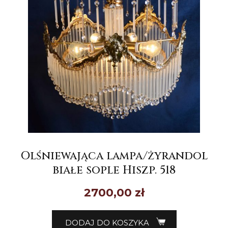
Olśniewająca lampa/żyrandol
białe sople Hiszp. 518
2700,00
zł
DODAJ DO KOSZYKA