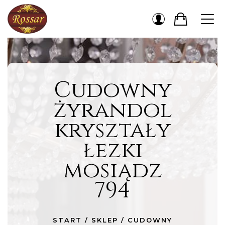
Cudowny
żyrandol
kryształy
łezki
mosiądz
794
START
/
SKLEP
/
CUDOWNY