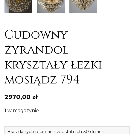
Cudowny
żyrandol
kryształy łezki
mosiądz 794
2970,00
zł
1 w magazynie
il
Brak danych o cenach w ostatnich 30 dniach