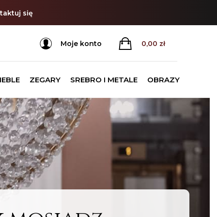
aktuj się
Moje konto
0,00
zł
MEBLE
ZEGARY
SREBRO I METALE
OBRAZY