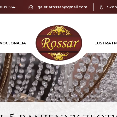
 007 564
galeriarossar@gmail.com
Skont
WOCJONALIA
LUSTRA I 