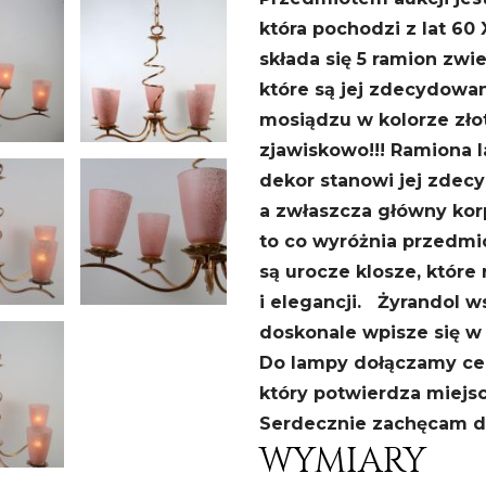
która pochodzi z lat 60 
składa się 5 ramion zw
które są jej zdecydowa
mosiądzu w kolorze zło
zjawiskowo!!! Ramiona l
dekor stanowi jej zdec
a zwłaszcza główny korp
to co wyróżnia przedmi
są urocze klosze, które
i elegancji. Żyrandol w
doskonale wpisze się w
Do lampy dołączamy cer
który potwierdza miejs
Serdecznie zachęcam do
WYMIARY