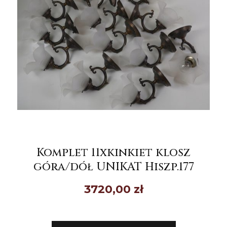
Komplet 11xkinkiet klosz
góra/dół UNIKAT Hiszp.177
3720,00
zł