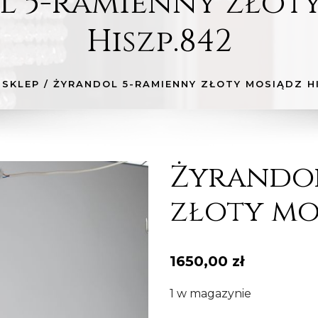
 5-ramienny złot
Hiszp.842
SKLEP
/
ŻYRANDOL 5-RAMIENNY ZŁOTY MOSIĄDZ H
Żyrandol
złoty mo
1650,00
zł
1 w magazynie