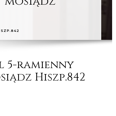
y mosiądz
ISZP.842
 5-ramienny
siądz Hiszp.842