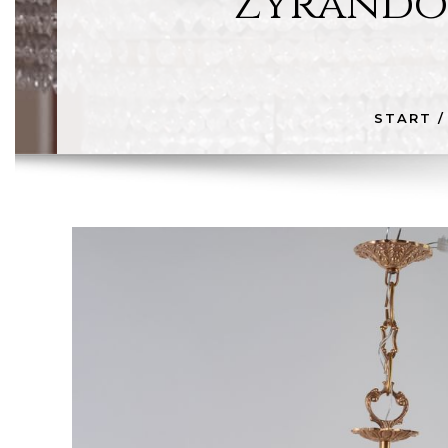
Żyrandol
START
/