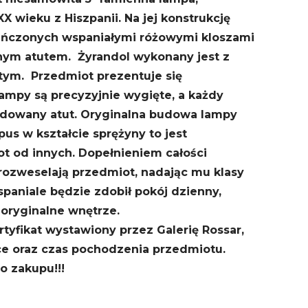
XX wieku z Hiszpanii. Na jej konstrukcję
ieńczonych wspaniałymi różowymi kloszami
nym atutem. Żyrandol wykonany jest z
tym. Przedmiot prezentuje się
ampy są precyzyjnie wygięte, a każdy
ydowany atut. Oryginalna budowa lampy
us w kształcie sprężyny to jest
ot od innych. Dopełnieniem całości
 rozweselają przedmiot, nadając mu klasy
spaniale będzie zdobił pokój dzienny,
 oryginalne wnętrze.
tyfikat wystawiony przez Galerię Rossar,
ce oraz czas pochodzenia przedmiotu.
 zakupu!!!