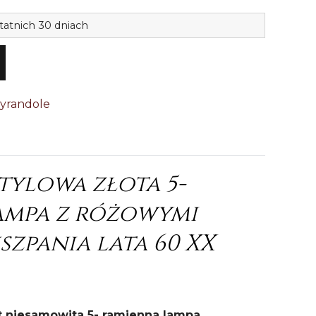
ilość
tatnich 30 dniach
Żyrandol
5-
ramienn
złoty
yrandole
mosiądz
Hiszp.84
tylowa złota 5-
ampa z różowymi
szpania lata 60 XX
t niesamowita 5- ramienna lampa,