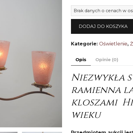
Brak danych o cenach w os
DODAJ DO KOSZYKA
Kategorie:
Oświetlenie
,
Ż
Opis
Opinie (0)
Niezwykła s
ramienna l
kloszami Hi
wieku
Przedmiotem aukcji jes