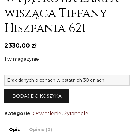
wisząca Tiffany
Hiszpania 621
2330,00
zł
1 w magazynie
il
Brak danych o cenach w ostatnich 30 dniach
W
l
DODAJ DO KOSZYKA
w
Ti
Kategorie:
Oświetlenie
,
Żyrandole
H
6
Opis
Opinie (0)