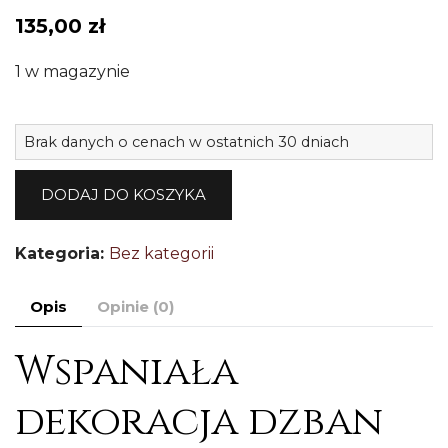
135,00
zł
1 w magazynie
il
Brak danych o cenach w ostatnich 30 dniach
W
m
DODAJ DO KOSZYKA
d
c
Kategoria:
Bez kategorii
P
5
Opis
Opinie (0)
Wspaniała
dekoracja dzban