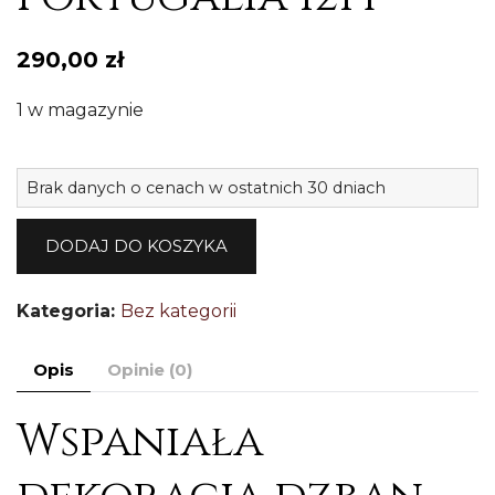
290,00
zł
1 w magazynie
il
Brak danych o cenach w ostatnich 30 dniach
W
m
DODAJ DO KOSZYKA
d
c
Kategoria:
Bez kategorii
P
12
Opis
Opinie (0)
Wspaniała