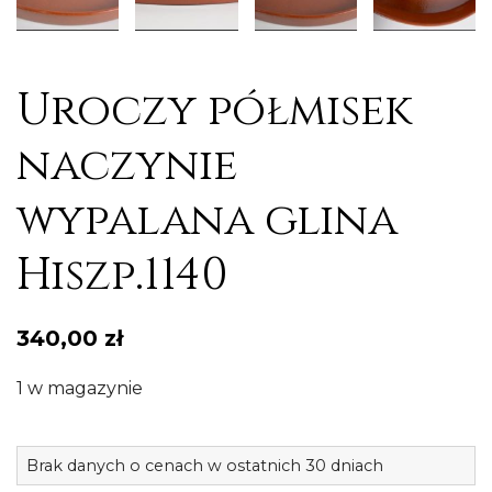
Uroczy półmisek
naczynie
wypalana glina
Hiszp.1140
340,00
zł
1 w magazynie
il
Brak danych o cenach w ostatnich 30 dniach
U