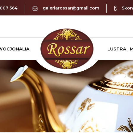
 007 564
galeriarossar@gmail.com
Skont
WOCJONALIA
LUSTRA I 