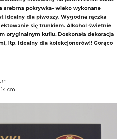
a srebrna pokrywka- wieko wykonane
st idealny dla piwoszy. Wygodna rączka
ektowanie się trunkiem. Alkohol świetnie
m oryginalnym kuflu. Doskonała dekoracja
i, itp. Idealny dla kolekcjonerów!! Gorąco
 cm
 14 cm