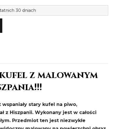
ilość
tatnich 30 dniach
Uroczy
kufel
na
piwo
ceramika
Hiszp.156
kufel z malowanym
zpania!!!
 wspaniały stary kufel na piwo,
ał z Hiszpanii. Wykonany jest w całości
ałym. Przedmiot ten jest niezwykłe
o widoczny malowany na powierzchni obraz