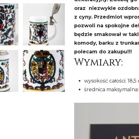
oraz niezwykle ozdobn
z cyny. Przedmiot wpro
pozwoli na spokojne del
będzie smakował w taki
komody, barku z trunkam
polecam do zakupu!!!
Wymiary:
wysokość całości: 18,5
średnica maksymalna: