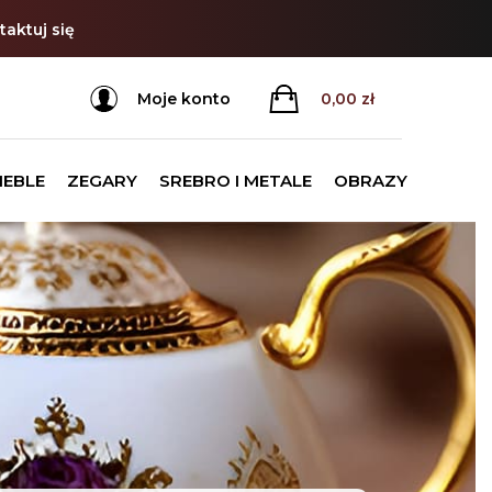
aktuj się
Moje konto
0,00
zł
MEBLE
ZEGARY
SREBRO I METALE
OBRAZY