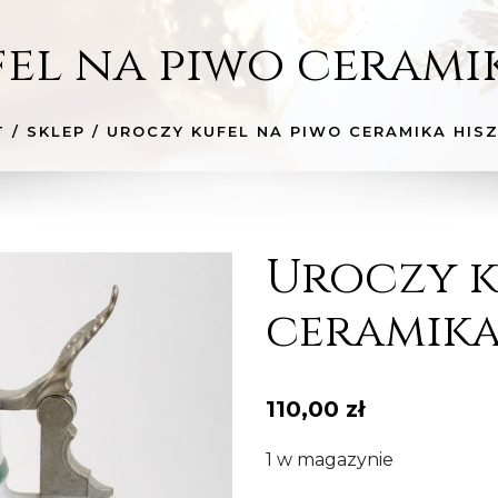
el na piwo ceramika
T
/
SKLEP
/
UROCZY KUFEL NA PIWO CERAMIKA HISZ
Uroczy k
ceramika 
110,00
zł
1 w magazynie