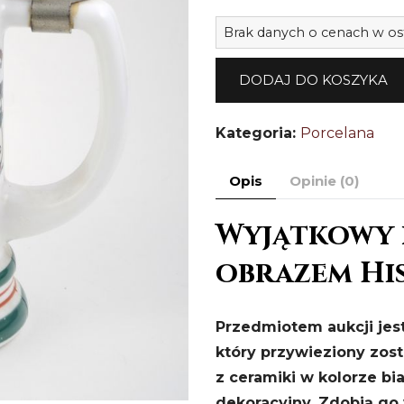
Brak danych o cenach w os
DODAJ DO KOSZYKA
Kategoria:
Porcelana
Opis
Opinie (0)
Wyjątkowy 
obrazem His
Przedmiotem aukcji jest
który przywieziony zost
z ceramiki w kolorze bi
dekoracyjny. Zdobią g