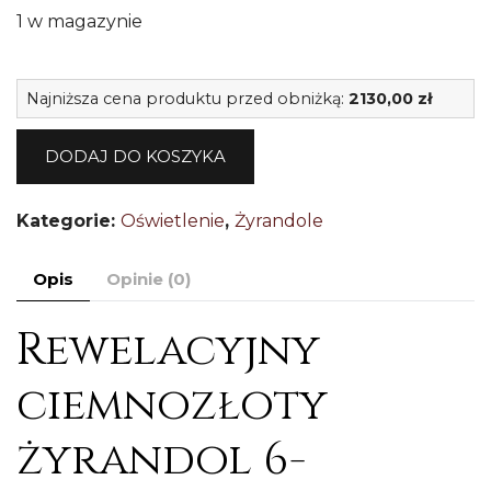
1 w magazynie
il
Najniższa cena produktu przed obniżką:
2130,00
zł
U
6-
DODAJ DO KOSZYKA
r
ż
Kategorie:
Oświetlenie
,
Żyrandole
k
H
Opis
Opinie (0)
Rewelacyjny
ciemnozłoty
żyrandol 6-