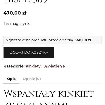
470,00
zł
1 w magazynie
il
Najniższa cena produktu przed obniżką:
360,00
zł
S
s
DODAJ DO KOSZYKA
ki
z
Kategorie:
Kinkiety
,
Oświetlenie
k
Hi
Opis
Opinie (0)
3
Wspaniały kinkiet