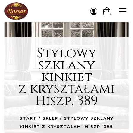
Stylowy
szklany
kinkiet
z kryształami
Hiszp. 389
START
/
SKLEP
/
STYLOWY SZKLANY
KINKIET Z KRYSZTAŁAMI HISZP. 389