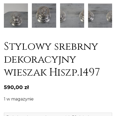
Stylowy srebrny
dekoracyjny
wieszak Hiszp.1497
590,00
zł
1 w magazynie
il