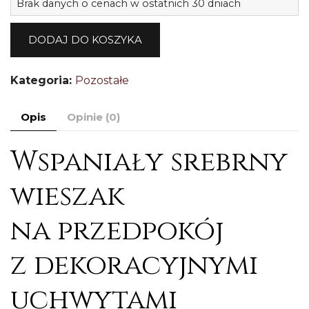
Brak danych o cenach w ostatnich 30 dniach
S
s
DODAJ DO KOSZYKA
d
w
Kategoria:
Pozostałe
H
Opis
Opinie (0)
Wspaniały srebrny
wieszak
na przedpokój
z dekoracyjnymi
uchwytami