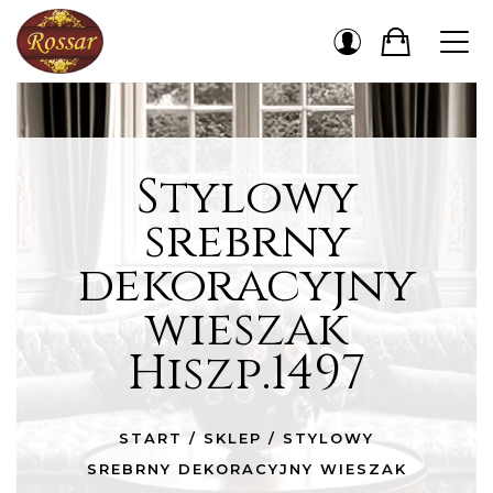
Stylowy
srebrny
dekoracyjny
wieszak
Hiszp.1497
START
/
SKLEP
/
STYLOWY
SREBRNY DEKORACYJNY WIESZAK