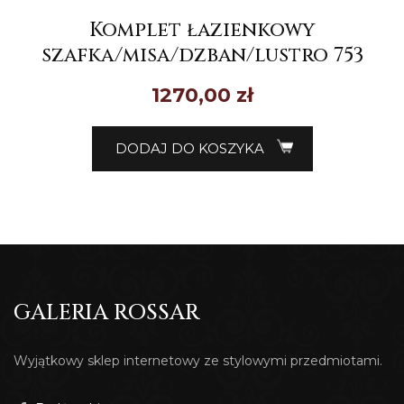
Komplet łazienkowy
szafka/misa/dzban/lustro 753
1270,00
zł
DODAJ DO KOSZYKA
GALERIA ROSSAR
Wyjątkowy sklep internetowy ze stylowymi przedmiotami.