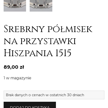
Srebrny półmisek
na przystawki
Hiszpania 1515
89,00
zł
1 w magazynie
il
Brak danych o cenach w ostatnich 30 dniach
S
p
DODAJ DO KOSZYKA