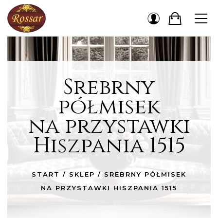
Srebrny
półmisek
na przystawki
Hiszpania 1515
START
/
SKLEP
/
SREBRNY PÓŁMISEK
NA PRZYSTAWKI HISZPANIA 1515