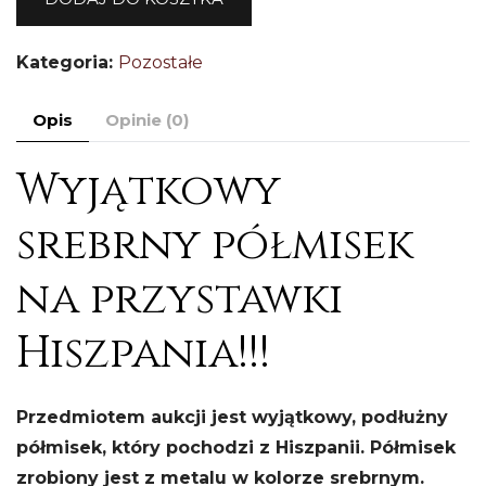
n
p
Kategoria:
Pozostałe
H
15
Opis
Opinie (0)
Wyjątkowy
srebrny półmisek
na przystawki
Hiszpania!!!
Przedmiotem aukcji jest wyjątkowy, podłużny
półmisek, który pochodzi z Hiszpanii.
Półmisek
zrobiony jest z metalu w kolorze srebrnym.