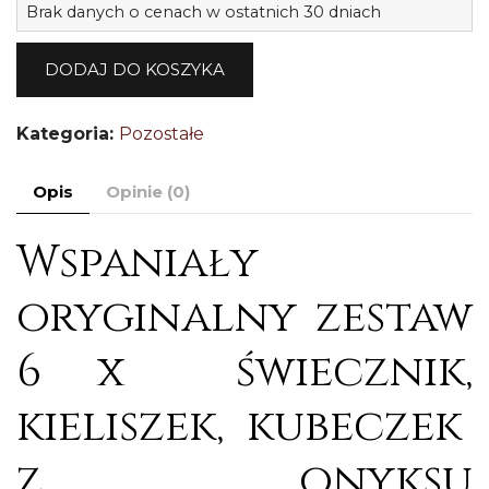
Brak danych o cenach w ostatnich 30 dniach
Śl
z
DODAJ DO KOSZYKA
6
ki
Kategoria:
Pozostałe
ś
H
Opis
Opinie (0)
Wspaniały
oryginalny zestaw
6 x świecznik,
kieliszek, kubeczek
z onyksu