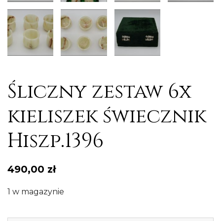
Śliczny zestaw 6x
kieliszek świecznik
Hiszp.1396
490,00
zł
1 w magazynie
il