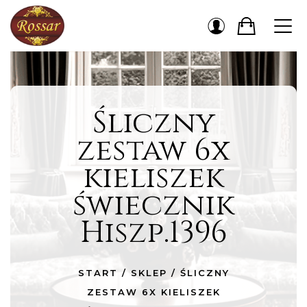
Śliczny
zestaw 6x
kieliszek
świecznik
Hiszp.1396
START
/
SKLEP
/
ŚLICZNY
ZESTAW 6X KIELISZEK