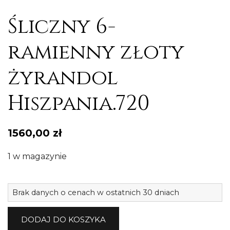
Śliczny 6-
ramienny złoty
żyrandol
Hiszpania.720
1560,00
zł
1 w magazynie
il
Brak danych o cenach w ostatnich 30 dniach
Śl
6-
DODAJ DO KOSZYKA
r