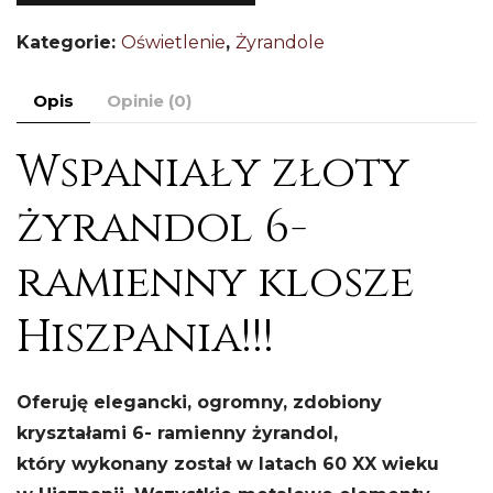
zł
Kategorie:
Oświetlenie
,
Żyrandole
ż
H
Opis
Opinie (0)
Wspaniały złoty
żyrandol 6-
ramienny klosze
Hiszpania!!!
Oferuję elegancki, ogromny, zdobiony
kryształami 6- ramienny żyrandol,
który wykonany został w latach 60 XX wieku