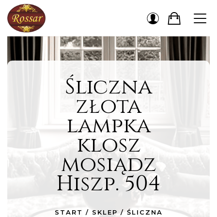
Śliczna
złota
lampka
klosz
mosiądz
Hiszp. 504
START
/
SKLEP
/
ŚLICZNA