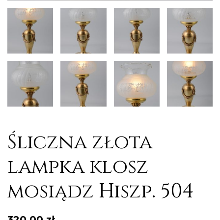
Śliczna złota
lampka klosz
mosiądz Hiszp. 504
320,00
zł