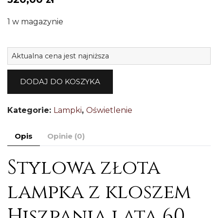
1 w magazynie
il
Aktualna cena jest najniższa
Śl
zł
DODAJ DO KOSZYKA
l
k
Kategorie:
Lampki
,
Oświetlenie
m
Hi
Opis
Opinie (0)
5
Stylowa złota
lampka z kloszem
Hiszpania lata 60