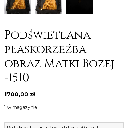
Podświetlana
płaskorzeźba
obraz Matki Bożej
-1510
1700,00
zł
1 w magazynie
il
Brak danych o cenach w ostatnich 30 dniach