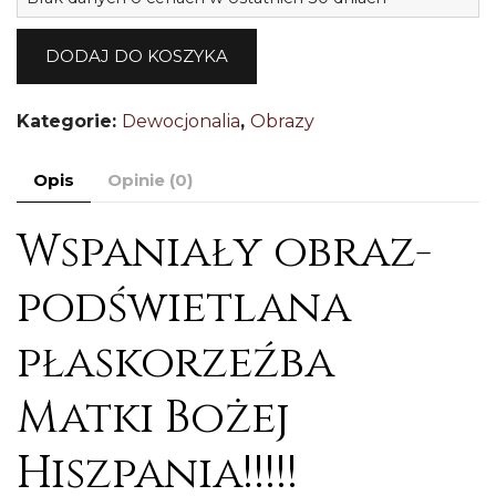
P
p
DODAJ DO KOSZYKA
o
M
Kategorie:
Dewocjonalia
,
Obrazy
B
-1
Opis
Opinie (0)
Wspaniały obraz-
podświetlana
płaskorzeźba
Matki Bożej
Hiszpania!!!!!