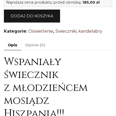
Najniższa cena produktu przed obniżką:
185,00
zł
P
s
DODAJ DO KOSZYKA
ś
z
Kategorie:
Oświetlenie
,
Świeczniki, kandelabry
c
H
Opis
Opinie (0)
Wspaniały
świecznik
z młodzieńcem
mosiądz
Hiszpania!!!