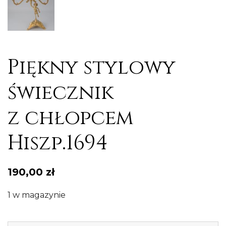
Piękny stylowy
świecznik
z chłopcem
Hiszp.1694
190,00
zł
1 w magazynie
il