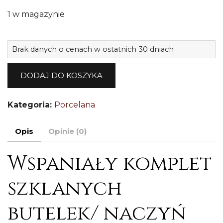
1 w magazynie
il
Brak danych o cenach w ostatnich 30 dniach
P
k
DODAJ DO KOSZYKA
n
H
Kategoria:
Porcelana
Opis
Opinie (0)
Wspaniały komplet
szklanych
butelek/ naczyń