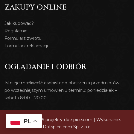
ZAKUPY ONLINE
Jak kupować?
Regulamin
Formularz zwrotu
Formularz reklamacji
OGLĄDANIE I ODBIÓR
Istnieje możliwość osobistego obejrzenia przedmiotów
po wcześniejszym umówieniu terminu: poniedziałek –
sobota 8:00 – 20:00
© 2026 dev419.projekty-dotspice.com | Wykonanie:
PL
Dotspice.com Sp. z o.o.