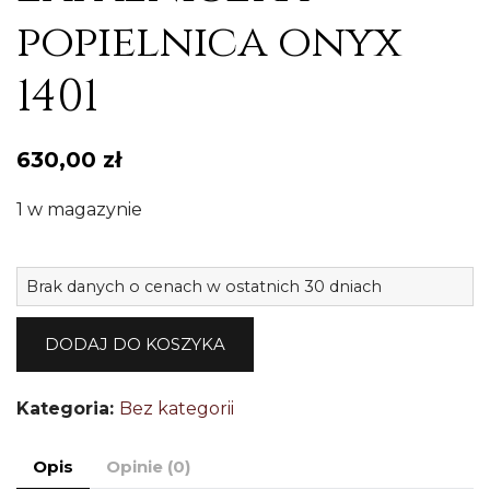
popielnica onyx
1401
630,00
zł
1 w magazynie
il
Brak danych o cenach w ostatnich 30 dniach
O
z
DODAJ DO KOSZYKA
z
p
Kategoria:
Bez kategorii
o
1
Opis
Opinie (0)