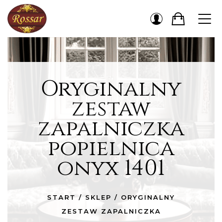
Oryginalny
zestaw
zapalniczka
popielnica
onyx 1401
START
/
SKLEP
/
ORYGINALNY
ZESTAW ZAPALNICZKA