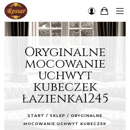
Oryginalne
mocowanie
uchwyt
kubeczek
łazienka1245
START
/
SKLEP
/
ORYGINALNE
MOCOWANIE UCHWYT KUBECZEK