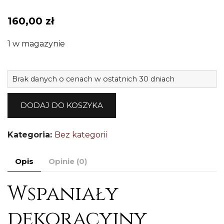
160,00
zł
1 w magazynie
il
Brak danych o cenach w ostatnich 30 dniach
O
m
DODAJ DO KOSZYKA
u
k
Kategoria:
Bez kategorii
ł
Opis
Opinie (0)
Wspaniały
dekoracyjny