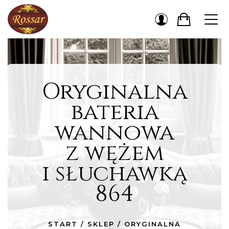
Oryginalna
bateria
wannowa
z wężem
i słuchawką
864
START
/
SKLEP
/
ORYGINALNA