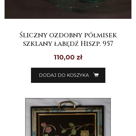
Śliczny ozdobny półmisek
szklany łabędź Hiszp. 957
110,00
zł
DODAJ DO KOSZYKA