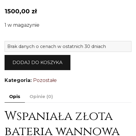
1500,00
zł
1 w magazynie
il
Brak danych o cenach w ostatnich 30 dniach
O
ba
DODAJ DO KOSZYKA
w
z
Kategoria:
Pozostałe
w
i
Opis
Opinie (0)
s
8
Wspaniała złota
bateria wannowa