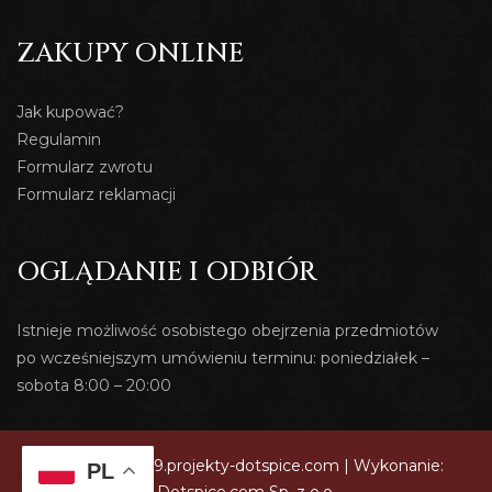
ZAKUPY ONLINE
Jak kupować?
Regulamin
Formularz zwrotu
Formularz reklamacji
OGLĄDANIE I ODBIÓR
Istnieje możliwość osobistego obejrzenia przedmiotów
po wcześniejszym umówieniu terminu: poniedziałek –
sobota 8:00 – 20:00
© 2026 dev419.projekty-dotspice.com | Wykonanie:
PL