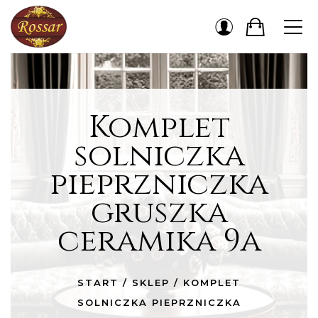
Komplet
solniczka
pieprzniczka
gruszka
ceramika 9a
START
/
SKLEP
/
KOMPLET
SOLNICZKA PIEPRZNICZKA