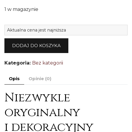
1 w magazynie
il
Aktualna cena jest najniższa
K
s
DODAJ DO KOSZYKA
p
g
Kategoria:
Bez kategorii
c
9
Opis
Opinie (0)
Niezwykle
oryginalny
i dekoracyjny