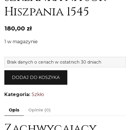
Hiszpania 1545
180,00
zł
1 w magazynie
il
Brak danych o cenach w ostatnich 30 dniach
K
8
DODAJ DO KOSZYKA
s
n
Kategoria:
Szkło
s
H
Opis
Opinie (0)
1
Zachwycający