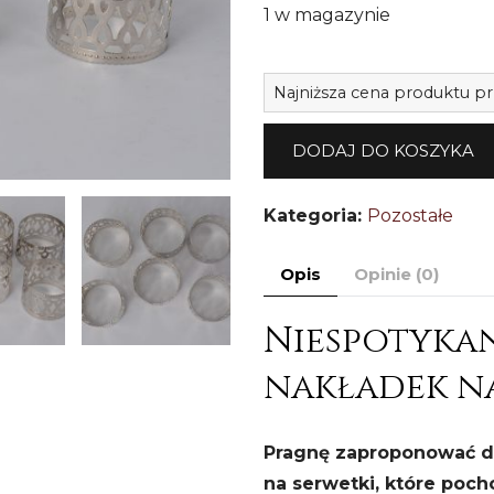
1 w magazynie
Najniższa cena produktu p
DODAJ DO KOSZYKA
Kategoria:
Pozostałe
Opis
Opinie (0)
Niespotyka
nakładek na 
Pragnę zaproponować d
na serwetki, które poch