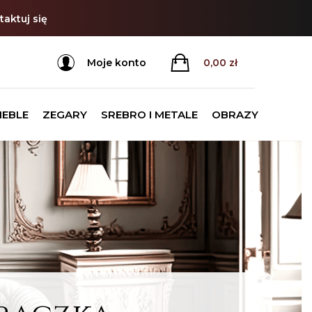
aktuj się
Moje konto
0,00
zł
MEBLE
ZEGARY
SREBRO I METALE
OBRAZY