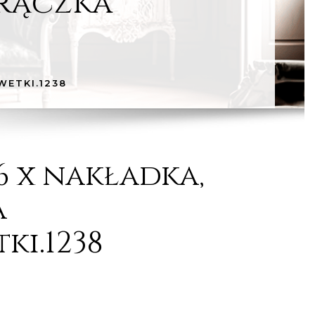
brączka
WETKI.1238
6 x nakładka,
a
ki.1238