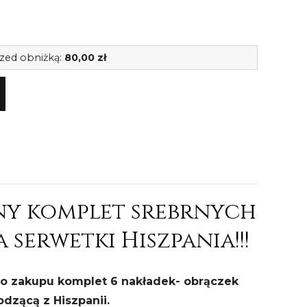
ilość
rzed obniżką:
80,00
zł
Komplet
6
x
nakładka
obrączk
na
serwetki
ny komplet srebrnych
serwetki Hiszpania!!!
o zakupu komplet 6 nakładek- obrączek
odzącą z Hiszpanii.