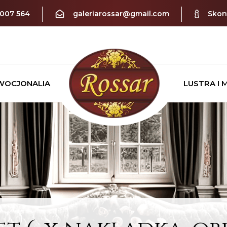
 007 564
galeriarossar@gmail.com
Skont
WOCJONALIA
LUSTRA I 