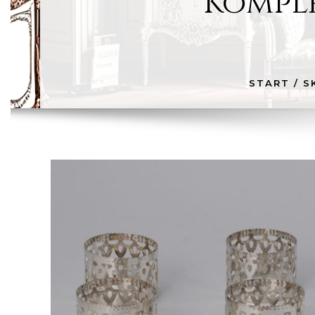
Komple
START
/
S