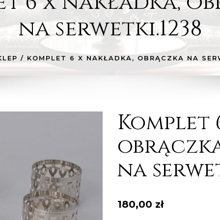
t 6 x nakładka, o
na serwetki.1238
KLEP
/
KOMPLET 6 X NAKŁADKA, OBRĄCZKA NA SER
Komplet 
obrączk
na serwet
180,00
zł