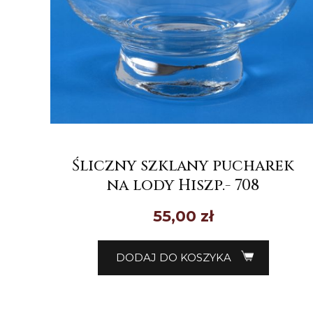
Śliczny szklany pucharek
na lody Hiszp.- 708
55,00
zł
DODAJ DO KOSZYKA