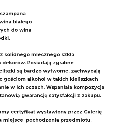
o szampana
 wina białego
ałych do wina
ódki.
z solidnego mlecznego szkła
 dekorów. Posiadają zgrabne
eliszki są bardzo wytworne, zachwycają
 gościom alkohol w takich kieliszkach
nie w ich oczach. Wspaniała kompozycja
tanowią gwarancję satysfakcji z zakupu.
y certyfikat wystawiony przez Galerię
za miejsce pochodzenia przedmiotu.