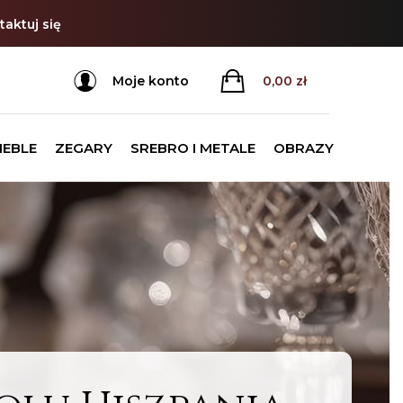
aktuj się
Moje konto
0,00
zł
MEBLE
ZEGARY
SREBRO I METALE
OBRAZY