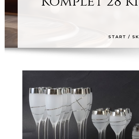
Komplet 28 k
START
/
SK