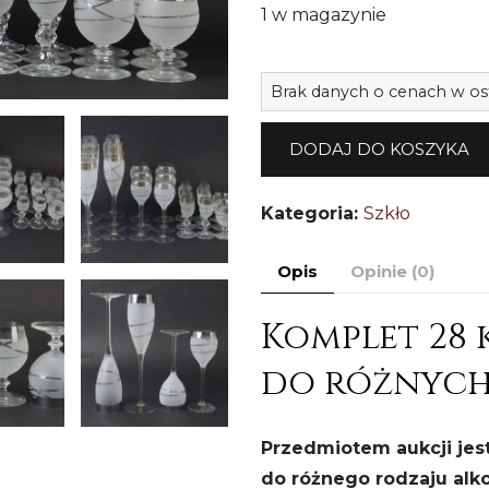
1 w magazynie
Brak danych o cenach w os
DODAJ DO KOSZYKA
Kategoria:
Szkło
Opis
Opinie (0)
Komplet 28 
do różnych 
Przedmiotem aukcji jes
do różnego rodzaju alk