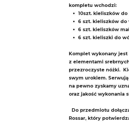
kompletu wchodzi:
10szt. kieliszków d
6 szt. kieliszków do
6 szt. kieliszków m
6 szt. kieliszki do w
Komplet wykonany jest 
z elementami srebrnych
przezroczyste nóżki. Ki
swym urokiem. Serwując
na pewno zyskamy uzna
oraz jakość wykonania s
Do przedmiotu dołączam
Rossar, który potwierd