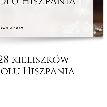
olu Hiszpania
PANIA 1632
28 kieliszków
olu Hiszpania