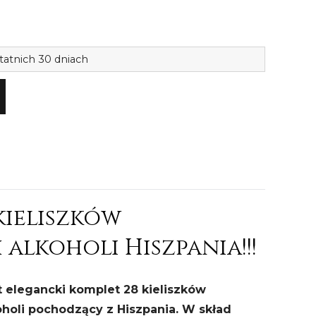
ilość
tatnich 30 dniach
Komplet
28
kieliszkó
do
alkoholu
Hiszpani
1632
kieliszków
alkoholi Hiszpania!!!
t elegancki komplet 28 kieliszków
oholi pochodzący z Hiszpania.
W skład