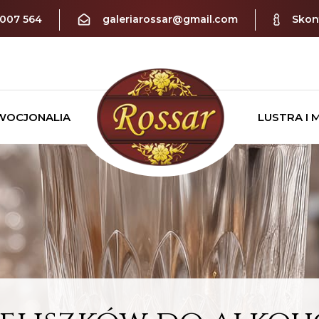
 007 564
galeriarossar@gmail.com
Skont
WOCJONALIA
LUSTRA I 