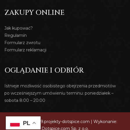
ZAKUPY ONLINE
Jak kupować?
Regulamin
Formularz zwrotu
Formularz reklamacji
OGLĄDANIE I ODBIÓR
Istnieje możliwość osobistego obejrzenia przedmiotów
po wcześniejszym umówieniu terminu: poniedziałek –
sobota 8:00 – 20:00
© 2026 dev419.projekty-dotspice.com | Wykonanie:
PL
Dotspice.com Sp. z o.o.