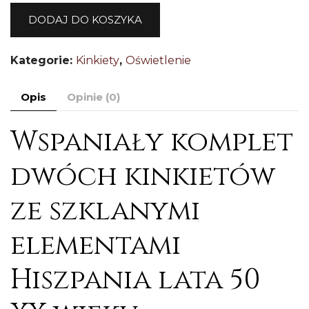
2
DODAJ DO KOSZYKA
x
ki
Kategorie:
Kinkiety
,
Oświetlenie
s
kr
Opis
Opinie (0)
Hi
Wspaniały komplet
dwóch kinkietów
ze szklanymi
elementami
Hiszpania lata 50