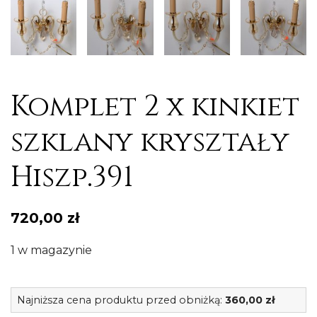
Komplet 2 x kinkiet
szklany kryształy
Hiszp.391
720,00
zł
1 w magazynie
il
Najniższa cena produktu przed obniżką:
360,00
zł
K