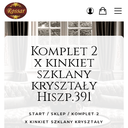
Komplet 2
x kinkiet
szklany
kryształy
Hiszp.391
START
/
SKLEP
/
KOMPLET 2
X KINKIET SZKLANY KRYSZTAŁY