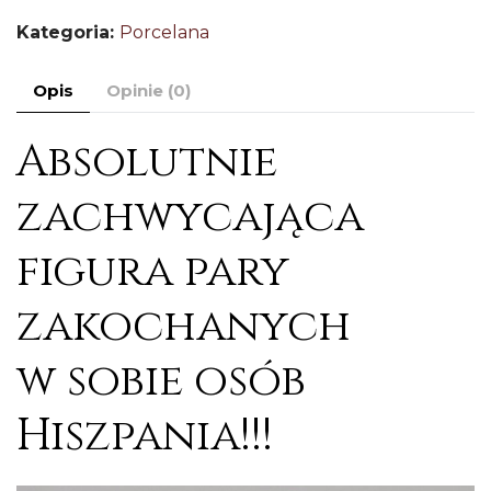
o
Kategoria:
Porcelana
c
Hi
Opis
Opinie (0)
–
2
Absolutnie
zachwycająca
figura pary
zakochanych
w sobie osób
Hiszpania!!!