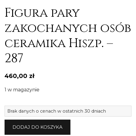
Figura pary
zakochanych osób
ceramika Hiszp. –
287
460,00
zł
1 w magazynie
il
Brak danych o cenach w ostatnich 30 dniach
F
p
DODAJ DO KOSZYKA
z