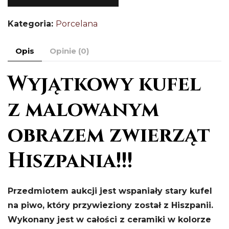
p
c
Kategoria:
Porcelana
lis
Hi
Opis
Opinie (0)
Wyjątkowy kufel
z malowanym
obrazem zwierząt
Hiszpania!!!
Przedmiotem aukcji jest wspaniały stary kufel
na piwo, który przywieziony został z Hiszpanii.
Wykonany jest w całości z ceramiki w kolorze