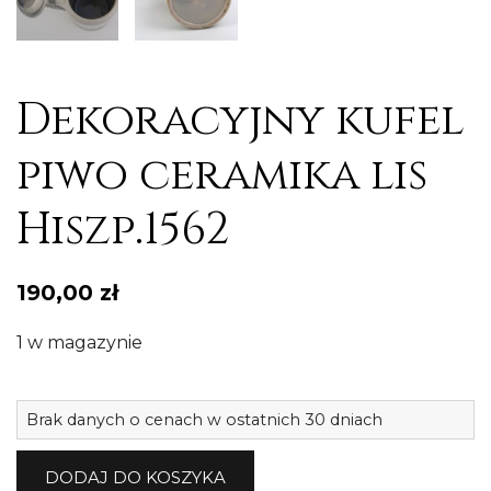
Dekoracyjny kufel
piwo ceramika lis
Hiszp.1562
190,00
zł
1 w magazynie
il
Brak danych o cenach w ostatnich 30 dniach
D
k
DODAJ DO KOSZYKA