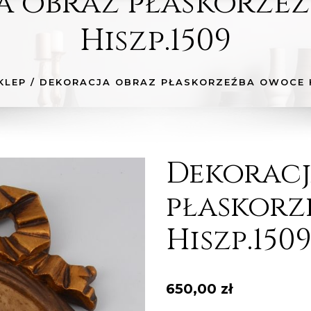
a obraz płaskorze
Hiszp.1509
KLEP
/
DEKORACJA OBRAZ PŁASKORZEŹBA OWOCE H
Dekoracj
płaskorz
Hiszp.150
650,00
zł