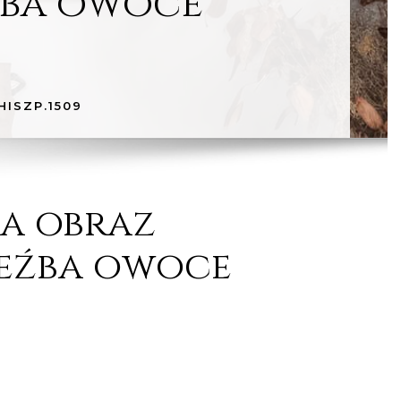
źba owoce
ISZP.1509
a obraz
eźba owoce
9