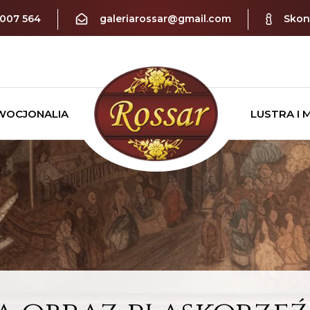
 007 564
galeriarossar@gmail.com
Skont
WOCJONALIA
LUSTRA I 