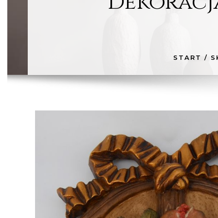
Dekoracj
START
/
S