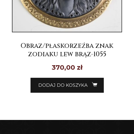
Obraz/płaskorzeźba znak
zodiaku lew brąz-1055
370,00
zł
DODAJ DO KOSZYKA