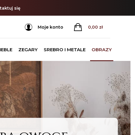
aktuj się
Moje konto
0,00
zł
MEBLE
ZEGARY
SREBRO I METALE
OBRAZY