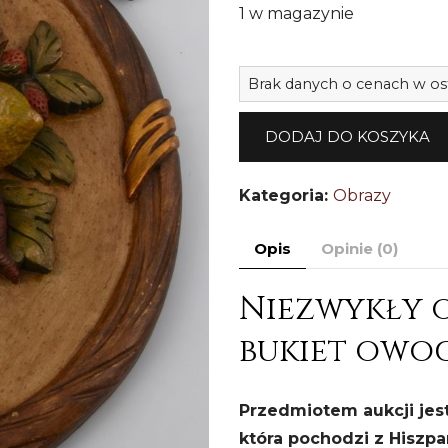
1 w magazynie
Brak danych o cenach w os
DODAJ DO KOSZYKA
Kategoria:
Obrazy
Opis
Opinie (0)
Niezwykły o
bukiet owocó
Przedmiotem aukcji jes
która pochodzi z Hiszpa