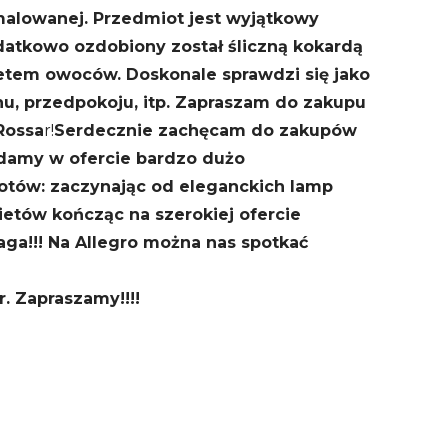
 malowanej. Przedmiot jest wyjątkowy
atkowo ozdobiony został śliczną kokardą
ietem owoców. Doskonale sprawdzi się jako
u, przedpokoju, itp.
Zapraszam do zakupu
Rossa
r!
Serdecznie zachęcam do zakupów
iadamy w ofercie bardzo dużo
otów: zaczynając od eleganckich lamp
kietów kończąc na szerokiej ofercie
ga!!! Na Allegro można nas spotkać
r. Zapraszamy!!!!