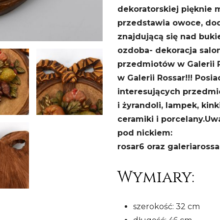
dekoratorskiej pięknie
przedstawia owoce, dod
znajdującą się nad buk
ozdoba- dekoracja salon
przedmiotów w Galerii 
w Galerii Rossar!!! Pos
interesujących przedmi
i żyrandoli, lampek, kin
ceramiki i porcelany.
Uwa
pod nickiem:
rosar6 oraz galeriarossa
Wymiary:
szerokość: 32 cm