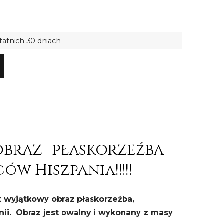
ilość
tatnich 30 dniach
Dekoracj
obraz
płaskorz
owoce
Hiszp.15
braz -płaskorzeźba
w Hiszpania!!!!!
t wyjątkowy obraz płaskorzeźba,
nii. Obraz jest owalny i wykonany z masy