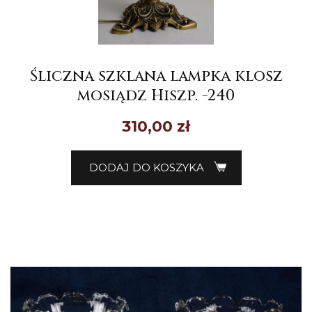
Śliczna szklana lampka klosz
mosiądz Hiszp. -240
310,00
zł
DODAJ DO KOSZYKA