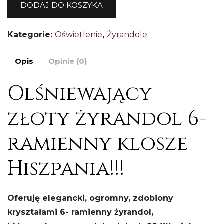
DODAJ DO KOSZYKA
r
zł
Kategorie:
Oświetlenie
,
Żyrandole
ż
Hi
Opis
Opinie (0)
Olśniewający
złoty żyrandol 6-
ramienny klosze
Hiszpania!!!
Oferuję elegancki, ogromny, zdobiony
kryształami 6- ramienny żyrandol,