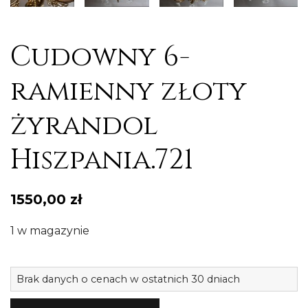
Cudowny 6-
ramienny złoty
żyrandol
Hiszpania.721
1550,00
zł
1 w magazynie
il
Brak danych o cenach w ostatnich 30 dniach
C
6-