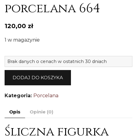
porcelana 664
120,00
zł
1 w magazynie
il
Brak danych o cenach w ostatnich 30 dniach
C
f
DODAJ DO KOSZYKA
d
w
Kategoria:
Porcelana
k
p
Opis
Opinie (0)
6
Śliczna figurka